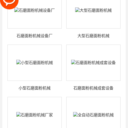
石磨面粉机械设备厂
大型石磨面粉机械
小型石磨面粉机械
石磨面粉机械成套设备