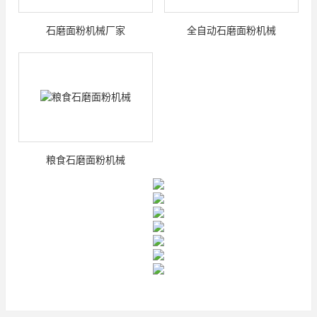
石磨面粉机械厂家
全自动石磨面粉机械
粮食石磨面粉机械